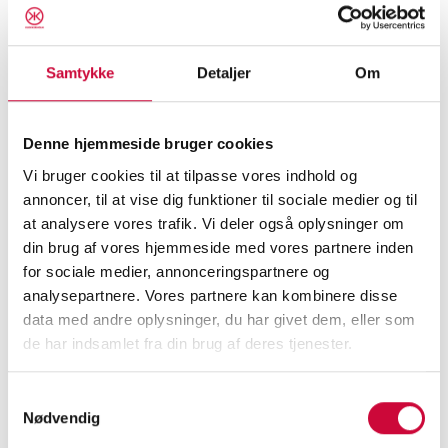
information om våra produkter. I det här
sammanhanget använder vi den information vi
har om dina tidigare köp för att ge dig
Samtykke
Detaljer
Om
erbjudanden som du tror att vi kanske är
intresserade av. Du kan när som helst berätta
Denne hjemmeside bruger cookies
för oss att du inte längre vill ha den här typen
Vi bruger cookies til at tilpasse vores indhold og
av förfrågningar.
Kontakta bara vår kundtjänst
.
annoncer, til at vise dig funktioner til sociale medier og til
at analysere vores trafik. Vi deler også oplysninger om
Användning av externa leverantörer: Om du
din brug af vores hjemmeside med vores partnere inden
beställer externa tjänster kan
for sociale medier, annonceringspartnere og
kontaktinformation och annan relevant
analysepartnere. Vores partnere kan kombinere disse
information som vi har registrerat om dig
data med andre oplysninger, du har givet dem, eller som
de har indsamlet fra din brug af deres tjenester.
tillhandahållas leverantören.
Samtykkevalg
3. Vem kommer åt din personliga information?
Nødvendig
I vissa fall kan andra företag få åtkomst till din