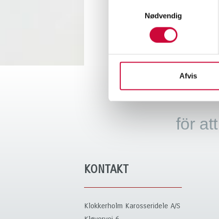
Samtykkevalg
DK-932
Nødvendig
Tel. +
E-post
Afvis
för at
KONTAKT
Klokkerholm Karosseridele A/S