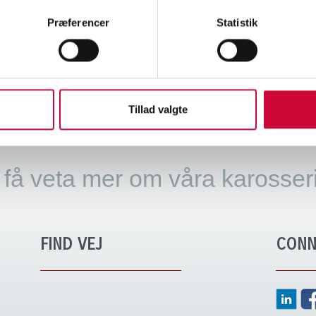
0 Hjallerup
Præferencer
Statistik
45 9828 4444
:
info@klokkerholm.com
Tillad valgte
KONTAKTA OSS I DAG
t få veta mer om våra karosser
FIND VEJ
CONN