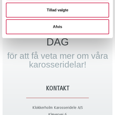
och importörer.
Tillad valgte
Afvis
KONTAKTA OSS I
DAG
för att få veta mer om våra
karosseridelar!
KONTAKT
Klokkerholm Karosseridele A/S
Kløvervej 6