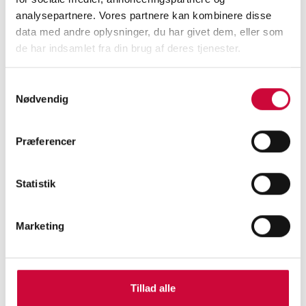
analysepartnere. Vores partnere kan kombinere disse
data med andre oplysninger, du har givet dem, eller som
de har indsamlet fra din brug af deres tjenester.
Samtykkevalg
Nødvendig
Præferencer
God sommer
LÆS MERE >>
Statistik
Marketing
Tillad alle