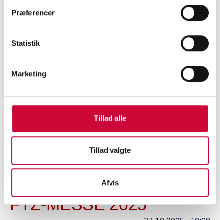
...
Læs mere
Præferencer
Statistik
Marketing
Ny lagerkoordinator
03-11-2025 - 14:24
Tillad alle
...
Læs mere
Tillad valgte
Afvis
FTZ-MESSE 2025