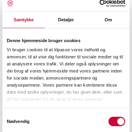
...
Læs mere
Samtykke
Detaljer
Om
Denne hjemmeside bruger cookies
Vi bruger cookies til at tilpasse vores indhold og
Julens åbningstider
annoncer, til at vise dig funktioner til sociale medier og til
18-12-2025 - 15:14
at analysere vores trafik. Vi deler også oplysninger om
din brug af vores hjemmeside med vores partnere inden
...
Læs mere
for sociale medier, annonceringspartnere og
analysepartnere. Vores partnere kan kombinere disse
data med andre oplysninger, du har givet dem, eller som
de har indsamlet fra din brug af deres tjenester.
Samtykkevalg
Glædelig Jul
Nødvendig
08-12-2025 - 09:00