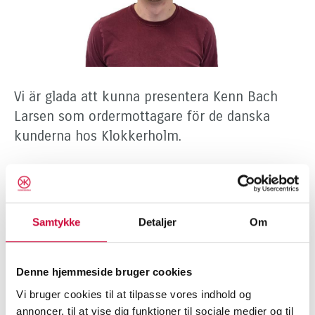
Vi är glada att kunna presentera Kenn Bach
Larsen som ordermottagare för de danska
kunderna hos Klokkerholm.
Kenn har en bakgrund som karosstekniker och
har tidigare arbetat som verkstadschef på
Selmer och som eftermarknadsrådgivare på
Samtykke
Detaljer
Om
Uggerhøj. Han har också erfarenhet av
försäkringsskador, och vi är övertygade om att
Kenn kommer att göra ett betydande bidrag till
Denne hjemmeside bruger cookies
vårt team.
Vi bruger cookies til at tilpasse vores indhold og
annoncer, til at vise dig funktioner til sociale medier og til