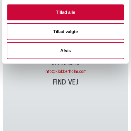
KONTAKT
Tillad alle
Tillad valgte
Klokkerholm Karosseridele A/S
Kløvervej 6
DK-9320 Hjallerup
Afvis
Tel. +45 9828 4444
CVR 34250316
info@klokkerholm.com
FIND VEJ