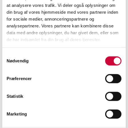
at analysere vores trafik. Vi deler også oplysninger om
Välkommen, Kenn!
din brug af vores hjemmeside med vores partnere inden
for sociale medier, annonceringspartnere og
analysepartnere. Vores partnere kan kombinere disse
data med andre oplysninger, du har givet dem, eller som
< Tillbaka
de har indsamlet fra din brug af deres tjenester.
Samtykkevalg
Nødvendig
KONTAKTA OSS I
Præferencer
DAG
Statistik
för att få veta mer om våra
karosseridelar!
Marketing