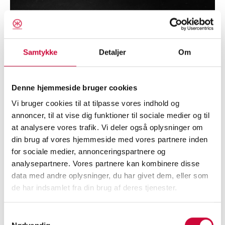
Samtykke
Detaljer
Om
Denne hjemmeside bruger cookies
Vi bruger cookies til at tilpasse vores indhold og
annoncer, til at vise dig funktioner til sociale medier og til
at analysere vores trafik. Vi deler også oplysninger om
din brug af vores hjemmeside med vores partnere inden
for sociale medier, annonceringspartnere og
CONTACT US TODAY
analysepartnere. Vores partnere kan kombinere disse
data med andre oplysninger, du har givet dem, eller som
and learn more about our
de har indsamlet fra din brug af deres tjenester.
body parts!
Samtykkevalg