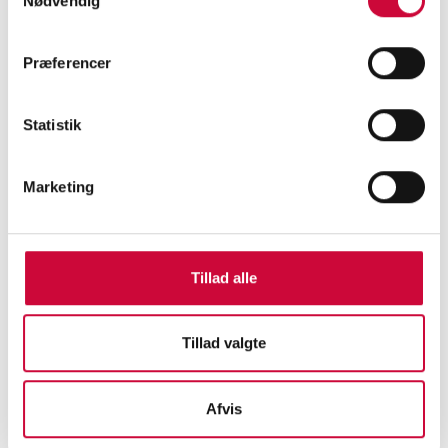
Nødvendig
KONTAKT
Præferencer
Statistik
Klokkerholm Karosseridele A/S
Kløvervej 6
DK-9320 Hjallerup, Denmark
Marketing
Tel. +45 9828 4444
CVR 34250316
info@klokkerholm.com
Tillad alle
FIND VEJ
Tillad valgte
Afvis