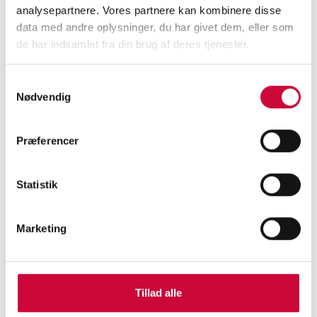
analysepartnere. Vores partnere kan kombinere disse
< Back
data med andre oplysninger, du har givet dem, eller som
de har indsamlet fra din brug af deres tjenester.
Samtykkevalg
CONTACT US TODAY
Nødvendig
and learn more about our
Præferencer
body parts!
Statistik
Marketing
KONTAKT
Klokkerholm Karosseridele A/S
Tillad alle
Kløvervej 6