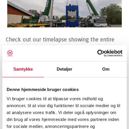
Check out our timelapse showing the entire
process from installation to commissioning
and training.
Samtykke
Detaljer
Om
It's been an incredible journey and we're glad
we had the opportunity to capture it all on
camera.
Denne hjemmeside bruger cookies
Vi bruger cookies til at tilpasse vores indhold og
The result is
this fine video
.
annoncer, til at vise dig funktioner til sociale medier og til
at analysere vores trafik. Vi deler også oplysninger om
din brug af vores hjemmeside med vores partnere inden
for sociale medier, annonceringspartnere og