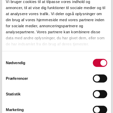
Vi bruger cookies til at tilpasse vores indhold og
and colleagues combined with discussions on
annoncer, til at vise dig funktioner til sociale medier og til
how we can improve that create value for
at analysere vores trafik. Vi deler også oplysninger om
din brug af vores hjemmeside med vores partnere inden
Klokkerholm.
for sociale medier, annonceringspartnere og
analysepartnere. Vores partnere kan kombinere disse
Thank you for visiting our stand!
data med andre oplysninger, du har givet dem, eller som
de har indsamlet fra din brug af deres tjenester.
Samtykkevalg
<
Nødvendig
Præferencer
CONTACT US TODAY
Statistik
and learn more about our
Marketing