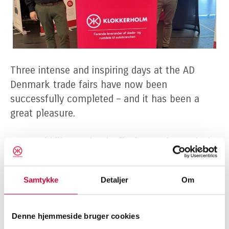
Three intense and inspiring days at the AD
Denmark trade fairs have now been
successfully completed – and it has been a
great pleasure.
We would like to thank all of you who took the
time to visit the fairs in Fredericia, Ringsted and
Randers. Thank you for the many valuable
Samtykke
Detaljer
Om
conversations, your interest in our products,
and for sharing your everyday experiences
from the automotive industry. It is precisely
Denne hjemmeside bruger cookies
these meetings with our customers, partners,