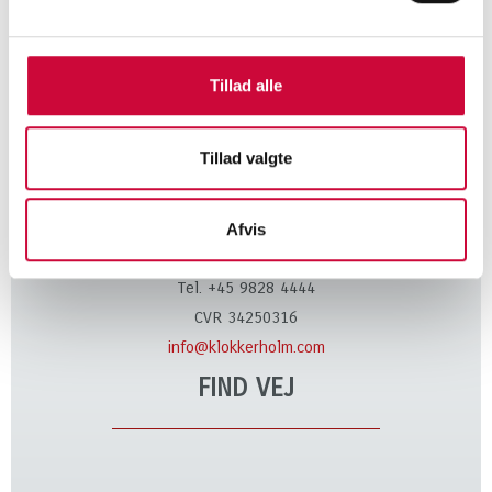
body parts!
Tillad alle
KONTAKT
Tillad valgte
Klokkerholm Karosseridele A/S
Kløvervej 6
Afvis
DK-9320 Hjallerup, Denmark
Tel. +45 9828 4444
CVR 34250316
info@klokkerholm.com
FIND VEJ