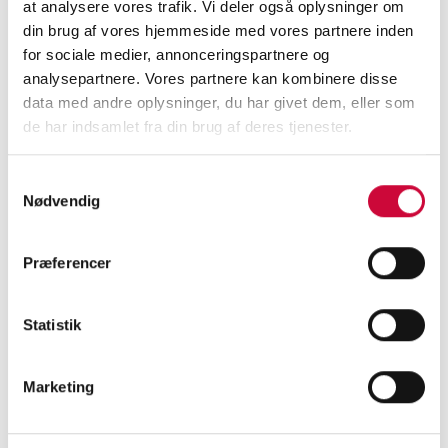
at analysere vores trafik. Vi deler også oplysninger om
din brug af vores hjemmeside med vores partnere inden
Du finder os på stand nr. 3524 i Hal C.
for sociale medier, annonceringspartnere og
analysepartnere. Vores partnere kan kombinere disse
data med andre oplysninger, du har givet dem, eller som
de har indsamlet fra din brug af deres tjenester.
< Tilbage
Samtykkevalg
Nødvendig
Præferencer
KONTAKT OS I DAG
og få mere at vide om
Statistik
vores karosseridele!
Marketing