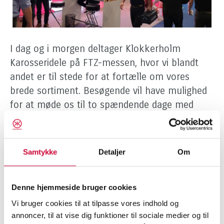
I dag og i morgen deltager Klokkerholm
Karosseridele på FTZ-messen, hvor vi blandt
andet er til stede for at fortælle om vores
brede sortiment. Besøgende vil have mulighed
for at møde os til to spændende dage med
fokus på netværk, fagsnak, inspiration og ny
viden om autobranchen.
Samtykke
Detaljer
Om
Vi ser frem til at møde både nye og
eksisterende kunder på FTZ-messen, der
Denne hjemmeside bruger cookies
afholdes i Odense Congress Center i dag
onsdag den 8. november kl. 15-22 og i morgen
Vi bruger cookies til at tilpasse vores indhold og
annoncer, til at vise dig funktioner til sociale medier og til
torsdag den 9. november kl. 13-22.