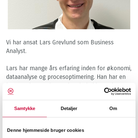
Vi har ansat Lars Grevlund som Business
Analyst.
Lars har mange års erfaring inden for økonomi,
dataanalyse og procesoptimering. Han har en
baggrund som økonomimedarbejder ved
Aalborg Universitet og datakoordinator hos
Sanistål.
Samtykke
Detaljer
Om
Hos Klokkerholm får Lars en central rolle i
beslutninger om prissætning og salgsindsats.
Denne hjemmeside bruger cookies
Han skal blandt andet analysere markeds- og