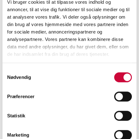
Vi bruger cookies til at tilpasse vores indhold og
salgsdata, arbejde med salgsoptimering og
annoncer, til at vise dig funktioner til sociale medier og til
evaluering af datagrundlag.
at analysere vores trafik. Vi deler også oplysninger om
din brug af vores hjemmeside med vores partnere inden
for sociale medier, annonceringspartnere og
Vi er glade for at kunne byde Lars velkommen
analysepartnere. Vores partnere kan kombinere disse
til Klokkerholm.
data med andre oplysninger, du har givet dem, eller som
de har indsamlet fra din brug af deres tjenester.
Samtykkevalg
<
Nødvendig
Præferencer
KONTAKT OS I DAG
Statistik
og få mere at vide om
Marketing