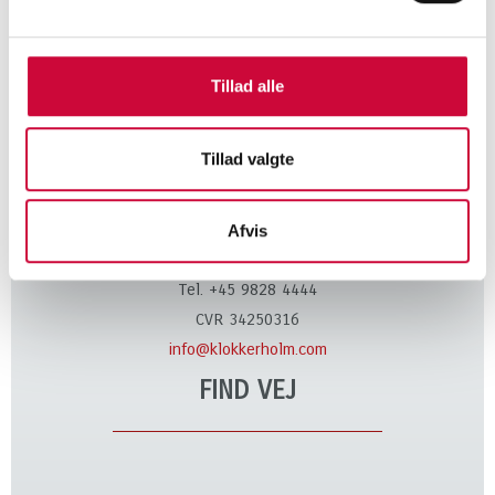
vores karosseridele!
Tillad alle
KONTAKT
Tillad valgte
Klokkerholm Karosseridele A/S
Kløvervej 6
Afvis
9320 Hjallerup
Tel. +45 9828 4444
CVR 34250316
info@klokkerholm.com
FIND VEJ