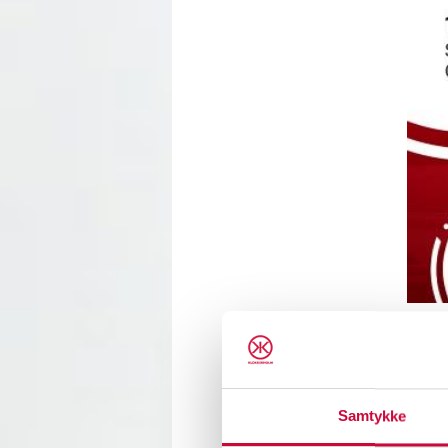
I næst
kunder
Automä
Samtykke
vores 