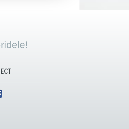
ridele!
ECT