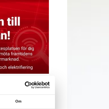
ser frem til at møde vores
ræsentere vores virksomhed,
Om