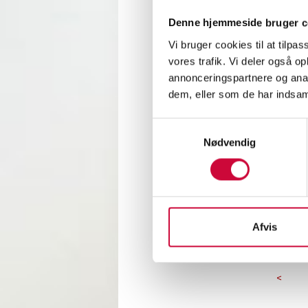
Denne hjemmeside bruger c
Ved at
Vi bruger cookies til at tilpas
Vi ses
vores trafik. Vi deler også 
annonceringspartnere og anal
dem, eller som de har indsaml
📍 Sve
Samtykkevalg
📅 14.
Nødvendig
Onsdag 
Torsdag
Fredag 
Lørdag 
Afvis
<