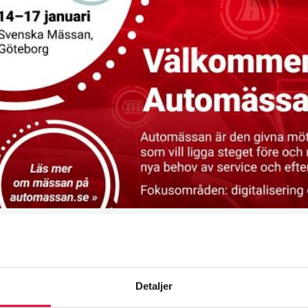
e uge begynder Automässan 2026 i Svenska Mässan i Göteborg, og vi 
, forretningspartnere og andre besøgende på vores stand.
ssan er Nordens største mødested for eftermarkedet, og her vil vi p
Detaljer
ydelser og vores brede produktsortiment.