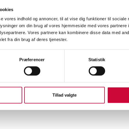
ookies
 klikke på
linket
kan du hente din gratis entrébillet til messen.
se vores indhold og annoncer, til at vise dig funktioner til sociale
 på Automässan den 14.–17. januar 2026 på stand C02:01.
oplysninger om din brug af vores hjemmeside med vores partnere i
ysepartnere. Vores partnere kan kombinere disse data med andr
et fra din brug af deres tjenester.
nska Mässan, Mässans Gata/Korsvägen, 412 94 Göteborg
–17. januar 2026
Præferencer
Statistik
14. januar: kl. 9–17
 15. januar: kl. 9–17
16. januar: kl. 9–17
17. januar: kl. 9–15
Tillad valgte