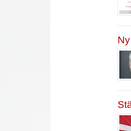
Ny
Stä