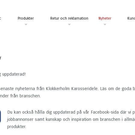
c
Produkter
Retur och reklamation
Nyheter
Kund
r
g uppdaterad!
senaste nyheterna från Klokkerholm Karosseridele. Läs om de goda b
ender från branschen.
Du kan också hålla dig uppdaterad på vår Facebook-sida där vi pu
jobbannonser samt kunskap och inspiration om branschen i allmä
produkter.