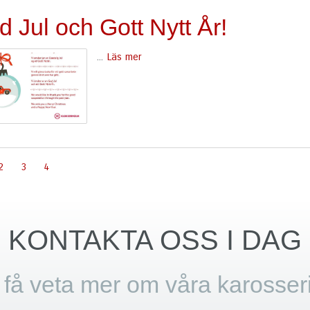
 Jul och Gott Nytt År!
...
Läs mer
2
3
4
KONTAKTA OSS I DAG
t få veta mer om våra karosser