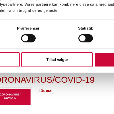
ysepartnere. Vores partnere kan kombinere disse data med andr
et fra din brug af deres tjenester.
Præferencer
Statistik
VID-19 UPDATE
...
Läs mer
Tillad valgte
RONAVIRUS/COVID-19
...
Läs mer