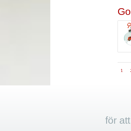
God
1
för at