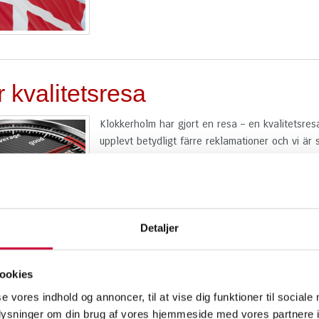
 kvalitetsresa
Klokkerholm har gjort en resa – en kvalitetsres
upplevt betydligt färre reklamationer och vi är s
reklamationsfrekvensen har fallit under 1%. ...
L
Detaljer
sk produktion i världsklass
ookies
Klokkerholm Karosseridelar började som ett lite
se vores indhold og annoncer, til at vise dig funktioner til sociale
idag kalla sig en av de ledande leverantörerna 
oplysninger om din brug af vores hjemmeside med vores partnere i
Produktionen har haft stor inverkan på den utve