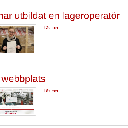
har utbildat en lageroperatör
...
Läs mer
 webbplats
...
Läs mer