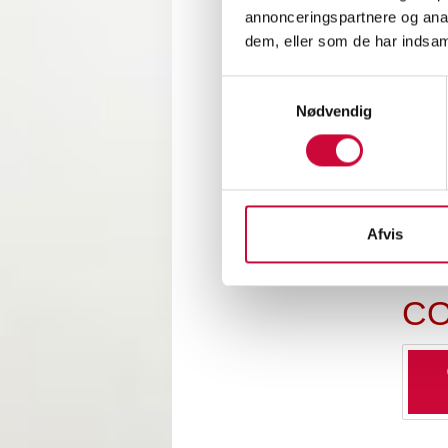
annonceringspartnere og anal
dem, eller som de har indsaml
Samtykkevalg
Nødvendig
CO
Afvis
CO