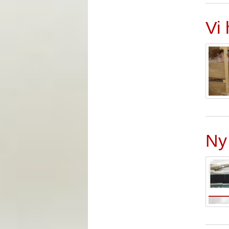
Vi 
Ny