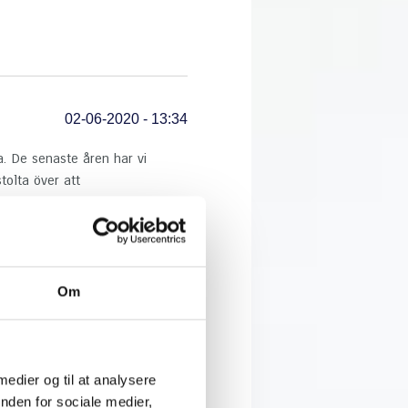
02-06-2020 - 13:34
a. De senaste åren har vi
tolta över att
äs mer
Om
30-04-2020 - 13:58
t företag i Nordjylland men kan
 medier og til at analysere
av karosseridelar i Europa.
nden for sociale medier,
cklingen. ...
Läs mer