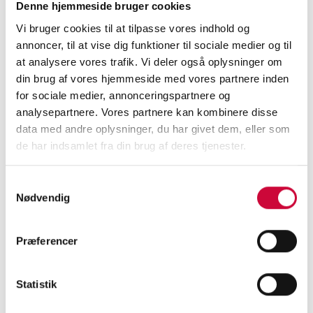
Denne hjemmeside bruger cookies
att analysera marknads- och försäljningsdata,
Vi bruger cookies til at tilpasse vores indhold og
arbeta med försäljningsoptimering samt
annoncer, til at vise dig funktioner til sociale medier og til
utvärdera data.
at analysere vores trafik. Vi deler også oplysninger om
din brug af vores hjemmeside med vores partnere inden
Vi är glada att kunna hälsa Lars välkommen till
for sociale medier, annonceringspartnere og
analysepartnere. Vores partnere kan kombinere disse
Klokkerholm.
data med andre oplysninger, du har givet dem, eller som
de har indsamlet fra din brug af deres tjenester.
Samtykkevalg
< Tillbaka
Nødvendig
Præferencer
KONTAKTA OSS I
Statistik
DAG