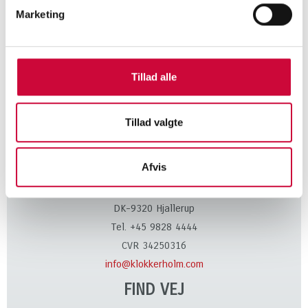
Marketing
för att få veta mer om våra
karosseridelar!
Tillad alle
KONTAKT
Tillad valgte
Afvis
Klokkerholm Karosseridele A/S
Kløvervej 6
DK-9320 Hjallerup
Tel. +45 9828 4444
CVR 34250316
info@klokkerholm.com
FIND VEJ