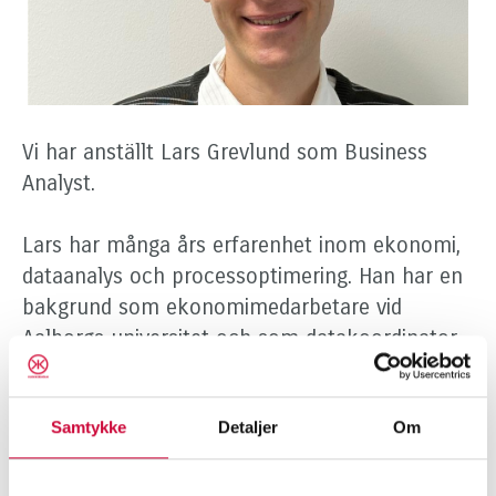
Vi har anställt Lars Grevlund som Business
Analyst.
Lars har många års erfarenhet inom ekonomi,
dataanalys och processoptimering. Han har en
bakgrund som ekonomimedarbetare vid
Aalborgs universitet och som datakoordinator
vid Sanistål.
Samtykke
Detaljer
Om
På Klokkerholm kommer Lars at spela en
central roll i beslut kring prissättning och
försäljningsinsatser. Han kommer bland annat