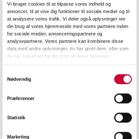
Vi bruger cookies til at tilpasse vores indhold og
från och med måndag den 5 januari är vi
annoncer, til at vise dig funktioner til sociale medier og til
tillbaka med våra ordinarie öppettider.
at analysere vores trafik. Vi deler også oplysninger om
din brug af vores hjemmeside med vores partnere inden
God jul & gott nytt år.
for sociale medier, annonceringspartnere og
analysepartnere. Vores partnere kan kombinere disse
data med andre oplysninger, du har givet dem, eller som
de har indsamlet fra din brug af deres tjenester.
< Tillbaka
Samtykkevalg
Nødvendig
Præferencer
KONTAKTA OSS I
DAG
Statistik
för att få veta mer om våra
Marketing