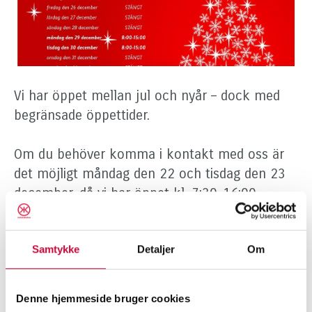
Vi har öppet mellan jul och nyår – dock med
begränsade öppettider.
Om du behöver komma i kontakt med oss är
det möjligt måndag den 22 och tisdag den 23
december, då vi har öppet kl. 7:30–16:00.
Dessutom har vi begränsade öppettider
Samtykke
Detaljer
Om
måndag den 29 och tisdag den 30 december
kl. 8:00–15:00.
Denne hjemmeside bruger cookies
Fredag den 2 januari 2026 håller vi stängt, men