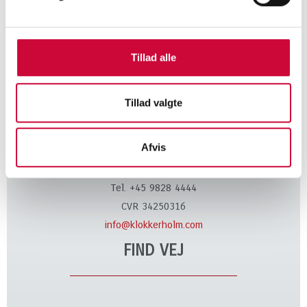
karosseridelar!
Tillad alle
KONTAKT
Tillad valgte
Klokkerholm Karosseridele A/S
Afvis
Kløvervej 6
DK-9320 Hjallerup
Tel. +45 9828 4444
CVR 34250316
info@klokkerholm.com
FIND VEJ