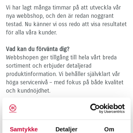
Vi har lagt många timmar på att utveckla vår
nya webbshop, och den är redan noggrant
testad. Nu känner vi oss redo att visa resultatet
för alla våra kunder.
Vad kan du förvänta dig?
Webbshopen ger tillgång till hela vårt breda
sortiment och erbjuder detaljerad
produktinformation. Vi behåller självklart vår
höga servicenivå – med fokus på både kvalitet
och kundnöjdhet.
Så loggar du in
Du kan använda den e-postadress som är
kopplad till ditt nuvarande inlogg och ditt
Samtykke
Detaljer
Om
lösenord från den gamla webbshoppen.