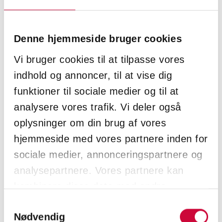
Om det inte fungerar, klicka på ”Återställ
Denne hjemmeside bruger cookies
lösenord”, så skickas ett nytt lösenord till dig.
Vi bruger cookies til at tilpasse vores
Har du frågor eller behöver hjälp för att
indhold og annoncer, til at vise dig
komma igång är du alltid välkommen att
funktioner til sociale medier og til at
kontakta vår kundtjänst på telefon 0152-302
analysere vores trafik. Vi deler også
40 eller e-post
oplysninger om din brug af vores
kundsupport@klokkerholm.com
!
hjemmeside med vores partnere inden for
Ge oss din feedback!
sociale medier, annonceringspartnere og
På Klokkerholm värdesätter vi din åsikt.
analysepartnere. Vores partnere kan
Berätta gärna hur din upplevelse med den nya
kombinere disse data med andre
webbshoppen har varit – både det positiva och
oplysninger, du har givet dem, eller som
Samtykkevalg
det vi kan förbättra.
Nødvendig
de har indsamlet fra din brug af deres