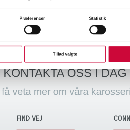
här för att se vårt certifikat för miljöledningssystemet.
Præferencer
Statistik
aka
Tillad valgte
KONTAKTA OSS I DAG
t få veta mer om våra karosser
FIND VEJ
CONN