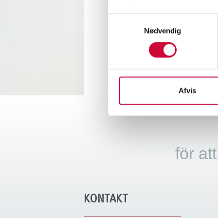
Klicka 
Samtykkevalg
Nødvendig
< Tillb
Afvis
för at
KONTAKT