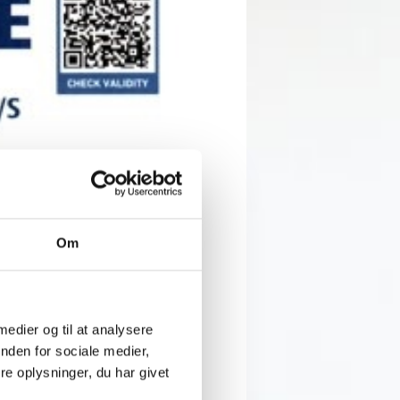
Om
hållbarhet har vi på
 medier og til at analysere
ljön, utan också på vår
nden for sociale medier,
e oplysninger, du har givet