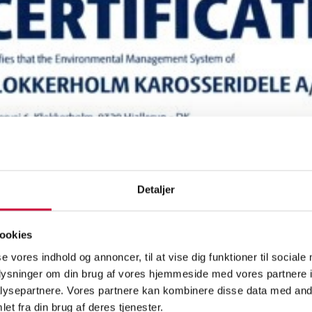
Detaljer
 del av Klokkerholm Karosserideles åtagande att främja miljömässig 
ookies
snivå erhållit en miljöcertifiering enligt ISO 14001.
se vores indhold og annoncer, til at vise dig funktioner til sociale
ertifikat är inte bara ett bevis på vårt engagemang för att skydda mi
oplysninger om din brug af vores hjemmeside med vores partnere i
ande strävan att förbättra vår miljöprestanda.
ysepartnere. Vores partnere kan kombinere disse data med andr
et fra din brug af deres tjenester.