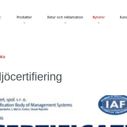
c
Produkter
Retur och reklamation
Nyheter
Kund
aka
ljöcertifiering