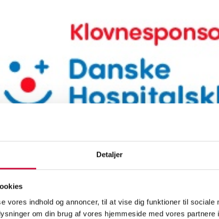
Detaljer
ookies
rholm är stolt klovnsponsor för Danske Hospitalsklovne, som varje da
 livsglädje för barn och unga när livet på sjukhus gör ont.
se vores indhold og annoncer, til at vise dig funktioner til sociale
oplysninger om din brug af vores hjemmeside med vores partnere i