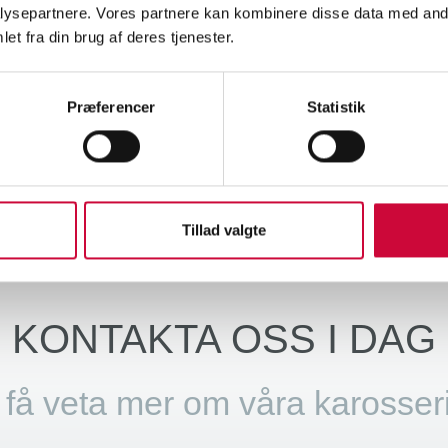
 näsa kan inte ta bort sjukdom, men den kan ge styrka, mod och en s
ysepartnere. Vores partnere kan kombinere disse data med andr
et fra din brug af deres tjenester.
etet är vi glada över att få stödja.
Præferencer
Statistik
Nyheter
Tillad valgte
KONTAKTA OSS I DAG
t få veta mer om våra karosser