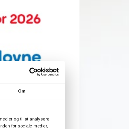
Om
g skapar trygghet och närvaro,
 medier og til at analysere
nden for sociale medier,