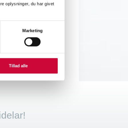
tunds ro.
e oplysninger, du har givet
Marketing
Tillad alle
idelar!