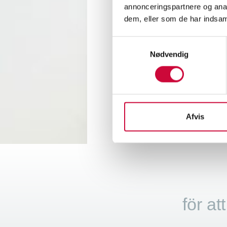
En röd
annonceringspartnere og anal
dem, eller som de har indsaml
Det arb
Samtykkevalg
Nødvendig
Flere 
<
Afvis
för at