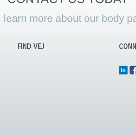
 learn more about our body pa
FIND VEJ
CONN