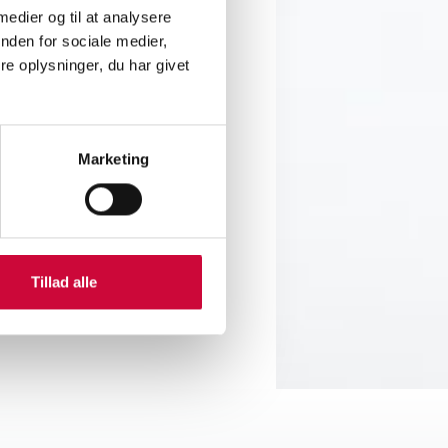
ly worked with spare parts
 medier og til at analysere
nden for sociale medier,
e oplysninger, du har givet
ouse and logistics operator.
tment, and they will work
Marketing
Tillad alle