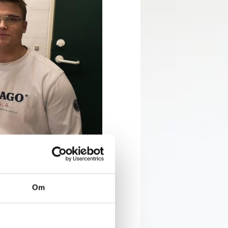
w employees!
Om
as product assistant and