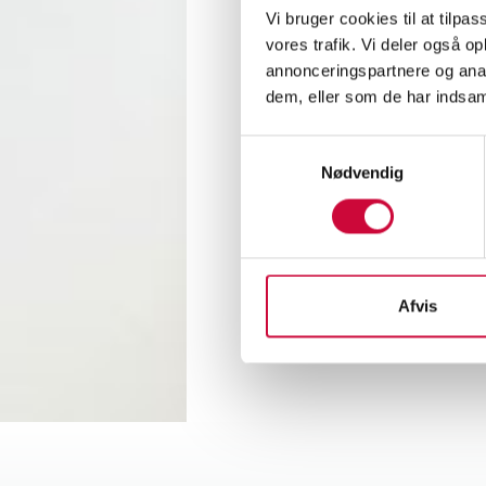
Magnus
Vi bruger cookies til at tilpas
sales.
vores trafik. Vi deler også 
annonceringspartnere og anal
Anne h
dem, eller som de har indsaml
Samtykkevalg
Both M
Nødvendig
closely
Contac
Afvis
< Back