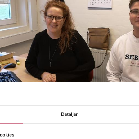
kkerholm Karosseridele, we have strengthened our team with two ne
Detaljer
 welcome Magnus Nürnberg Bæk and Anne Jessen, who have started 
ing assistant.
ookies