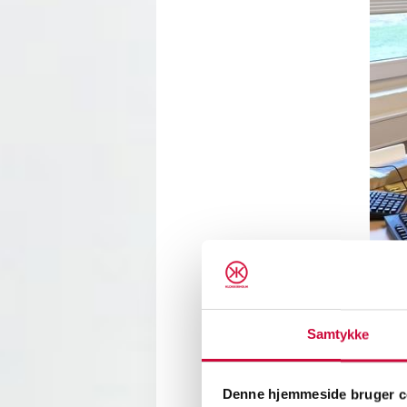
At Klo
Samtykke
Please
purchas
Denne hjemmeside bruger c