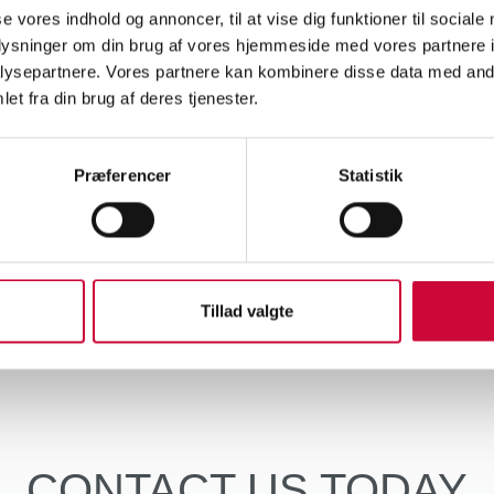
 has a trade education specializing in auto, and he has most recent
se vores indhold og annoncer, til at vise dig funktioner til sociale
oplysninger om din brug af vores hjemmeside med vores partnere i
ysepartnere. Vores partnere kan kombinere disse data med andr
as a background in our own warehouse, where she is a trained wareh
et fra din brug af deres tjenester.
agnus and Anne will have their daily routine in our Purchasing Depar
Præferencer
Statistik
 with the rest of the team at Klokkerholm.
t
Tillad valgte
CONTACT US TODAY