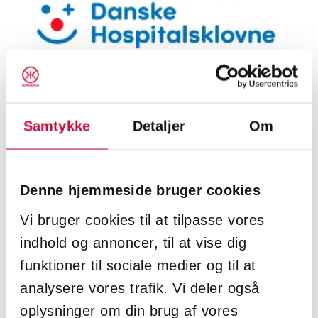
Klokkerholm is a proud clown sponsor of
Samtykke
Detaljer
Om
Danske Hospitalsklovne, who every day bring
comfort and presence, play and joy to children
and young people when hospital life is difficult.
Denne hjemmeside bruger cookies
Vi bruger cookies til at tilpasse vores
A red nose cannot take illness away, but it can
indhold og annoncer, til at vise dig
give strength, courage and a moment of calm.
funktioner til sociale medier og til at
We are pleased to support this important work.
analysere vores trafik. Vi deler også
oplysninger om din brug af vores