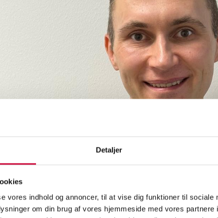
Detaljer
e hired Lars Grevlund as Business Analyst.
ookies
as many years of experience in finance, data analysis, and process op
se vores indhold og annoncer, til at vise dig funktioner til sociale
und as a finance assistant at Aalborg University and as a data coordi
oplysninger om din brug af vores hjemmeside med vores partnere i