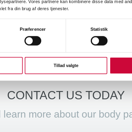
ysepartnere. Vores partnere kan kombinere disse data med andr
kerholm, Lars will play a central role in decisions related to pricing 
et fra din brug af deres tjenester.
asks, he will analyze market and sales data, work with sales optimiz
 pleased to welcome Lars to Klokkerholm.
Præferencer
Statistik
Tillad valgte
CONTACT US TODAY
 learn more about our body pa