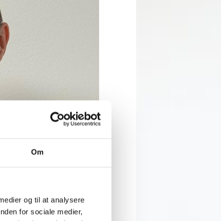
Om
timization. He has a
 medier og til at analysere
nator at Sanistål.
nden for sociale medier,