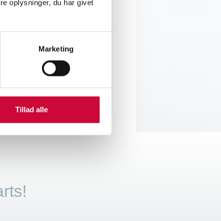
e oplysninger, du har givet
and sales initiatives. Among
ation, and evaluate data.
Marketing
Tillad alle
rts!