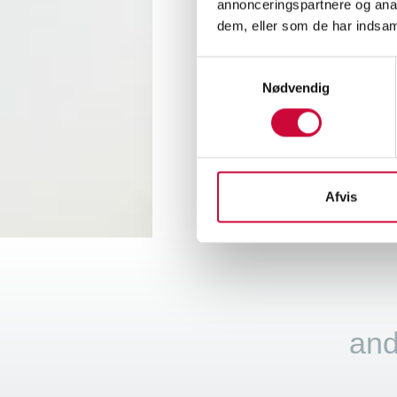
annonceringspartnere og anal
At Klok
dem, eller som de har indsaml
other t
Samtykkevalg
We are
Nødvendig
< Back
Afvis
and