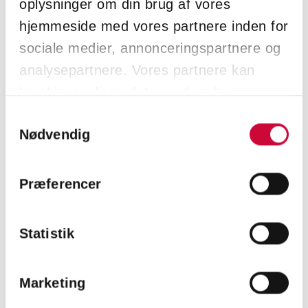
oplysninger om din brug af vores
hjemmeside med vores partnere inden for
sociale medier, annonceringspartnere og
< Back
analysepartnere. Vores partnere kan
kombinere disse data med andre
oplysninger, du har givet dem, eller som
Samtykkevalg
Nødvendig
de har indsamlet fra din brug af deres
CONTACT US TODAY
tjenester.
Præferencer
and learn more about our
body parts!
Statistik
KONTAKT
Marketing