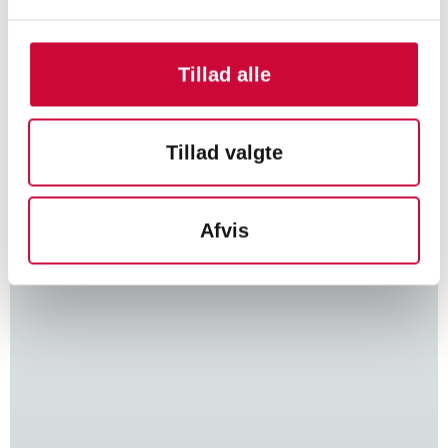
Klokkerholm Karosseridele A/S
Kløvervej 6
Tillad alle
DK-9320 Hjallerup, Denmark
Tel. +45 9828 4444
CVR 34250316
Tillad valgte
info@klokkerholm.com
FIND VEJ
Afvis