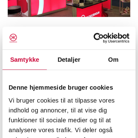
We look forward to welcoming our valued
customers and business partners to stand
6415 when Klokkerholm Karosseridele
participates in the FTZ Fair 2025.
Samtykke
Detaljer
Om
The fair will take place on November 5–6 from
1 p.m. to 9 p.m. at Odense Congress
Denne hjemmeside bruger cookies
Center, Ørbækvej 350, 5220 Odense, Denmark.
Vi bruger cookies til at tilpasse vores
We look forward to many great conversations
indhold og annoncer, til at vise dig
with both customers and partners – and to
funktioner til sociale medier og til at
presenting our company, services, new
analysere vores trafik. Vi deler også
products, and extensive product range.